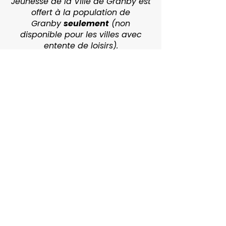
Jeunesse de la Ville de Granby est
offert à la population de
Granby
seulement
(non
disponible pour les villes avec
entente de loisirs).
Inscriptions
Vie culturelle et
communautaire de Granby
Une équipe dédiée à la culture, à
l'événementiel et au
développement social, pour
enrichir la vie de la population.