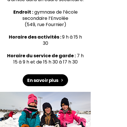
Endroit :
gymnase de l’école
secondaire l’Envolée
(549, rue Fournier)
Horaire des activités :
9 h à 15 h
30
Horaire du service de garde :
7 h
15 à 9 h et de 15 h 30 à 17 h 30
En savoir plus