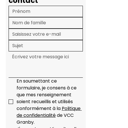
contact
remboursement,
conformément à notre
politique, complètez le
formulaire ci-dessous. ​ Le
remboursement sera fait sur la
carte qui a servi au paiement.
Pour les autres modes de
paiement, un chèque vous sera
envoyé à l'adresse qui figure à
votre dossier. Prévoir un délai
de 10 à 14 jours pour le
En soumettant ce 
traitement de votre demande.
formulaire, je consens à ce 
Formulaire de demande de
que mes renseignement 
remboursement >
soient recueillis et utilisés 
conformément à la 
Politique 
de confidentialité
 de VCC 
Granby.