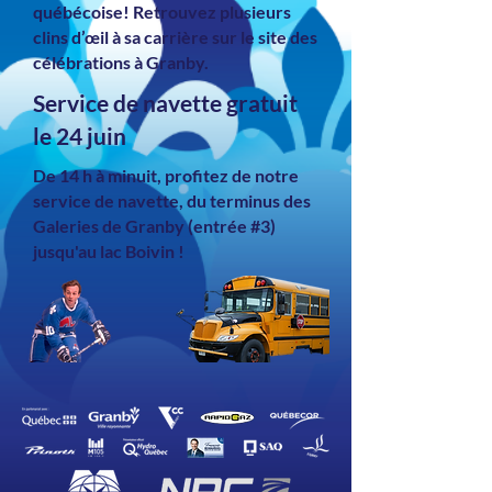
québécoise! Retrouvez plusieurs
clins d’œil à sa carrière sur le site des
célébrations à Granby.
Service de navette gratuit
le 24 juin
De 14 h à minuit, profitez de notre
service de navette, du terminus des
Galeries de Granby (entrée #3)
jusqu'au lac Boivin !