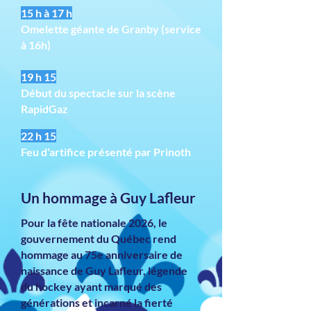
15 h à 17 h
Omelette géante de Granby (service
à 16h)
19 h 15
Début du spectacle sur la scène
RapidGaz
22 h 15
Feu d'artifice présenté par Prinoth
Un hommage à Guy Lafleur
Pour la fête nationale 2026, le
gouvernement du Québec rend
hommage au 75e anniversaire de
naissance de Guy Lafleur, légende
du hockey ayant marqué des
générations et incarné la fierté