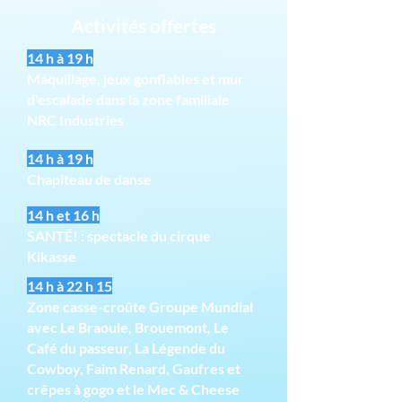
Activités offertes
14 h à 19 h
Maquillage, jeux gonflables et mur
d'escalade dans la zone familiale
NRC Industries
14 h à 19 h
Chapiteau de danse
14 h et 16 h
SANTÉ! : spectacle du cirque
Kikasse
14 h à 22 h 15
Zone casse-croûte Groupe Mundial
avec Le Braoule, Brouemont, Le
Café du passeur, La Légende du
Cowboy, Faim Renard, Gaufres et
crêpes à gogo et le Mec & Cheese