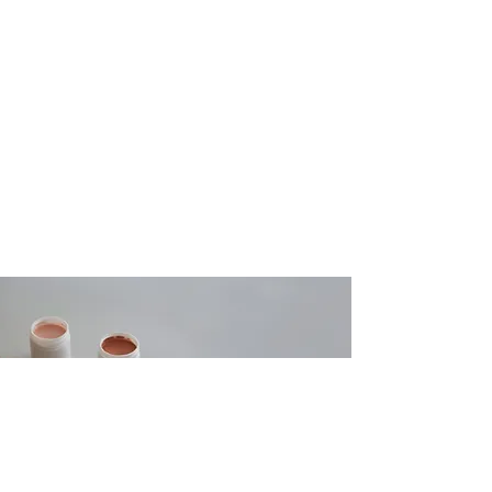
Inscriptions
Consultez le Granby vous
informe pour avoir de
l'information sur la
programmation saisonnière des
activités.
Cliquez ici pour
accéder à la plateforme
d'inscriptions.