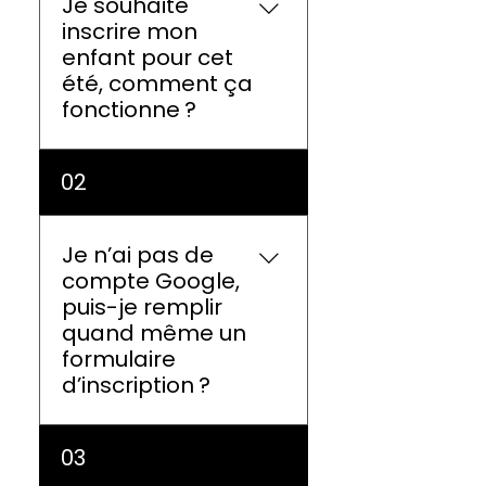
Je souhaite
inscrire mon
enfant pour cet
été, comment ça
fonctionne ?
Depuis 2025, un processus
02
d'attribution équitable est
en place. Consultez la
page Inscriptions pour
Je n’ai pas de
connaître les 3 étapes
compte Google,
détaillées et les dates
puis-je remplir
importantes.
quand même un
formulaire
d’inscription ?
Non, pour remplir le
03
formulaire d’inscription,