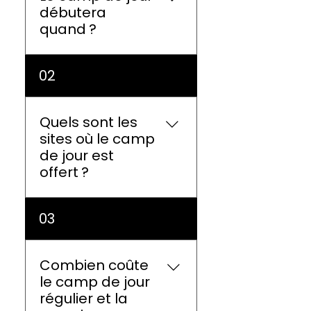
débutera
quand ?
Le camp débutera le 30
02
juin 2026. Consultez la
programmation
complète ici.
Quels sont les
sites où le camp
de jour est
offert ?
Camp de jour régulier :
03
Assomption (161, rue
Albert) Des Bâtisseurs
(1199, rue Simonds Sud)
Combien coûte
Des Perséides (180, Bd
le camp de jour
Robert) Du Phénix,
régulier et la
pavillon St-Eugène (460,