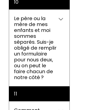
10
votre formulaire
d’inscription jusqu’au 31
mars inclusivement. Vous
Le père ou la
trouverez le lien dans le
mère de mes
courriel de confirmation
enfants et moi
reçu via Google Forms
sommes
(consultez vos
séparés. Suis-je
indésirables).
obligé de remplir
un formulaire
pour nous deux,
ou on peut le
faire chacun de
notre côté ?
En cas de parents
11
séparés, chaque parent
peut remplir un
formulaire différent, mais