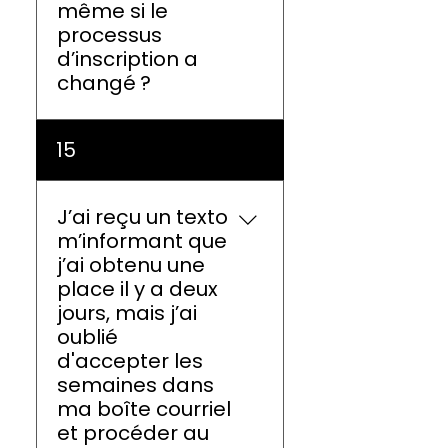
même si le
processus
d’inscription a
changé ?
Oui, c’est encore possible
15
de le faire! L’important
demeure de respecter le
délai de 24 heures suivant
J’ai reçu un texto
l’envoi de votre courriel
m’informant que
de confirmation et de
j’ai obtenu une
votre texto.
place il y a deux
jours, mais j’ai
oublié
d'accepter les
semaines dans
ma boîte courriel
et procéder au