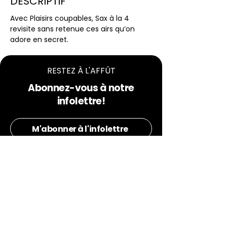
DESCRIPTIF
Avec Plaisirs coupables, Sax à la 4 
revisite sans retenue ces airs qu’on 
adore en secret.
RESTEZ À L'AFFÛT
Abonnez-vous à notre
infolettre!
M'abonner à l'infolettre
Vie culturelle et
communautaire de Granby
Une équipe dédiée à la culture, à