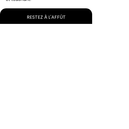
RESTEZ À L'AFFÛT
Abonnez-vous à notre
infolettre!
M'abonner à l'infolettre
Vie culturelle et
communautaire de Granby
Une équipe dédiée à la culture, à
l'événementiel et au
développement social, pour
enrichir la vie de la population.