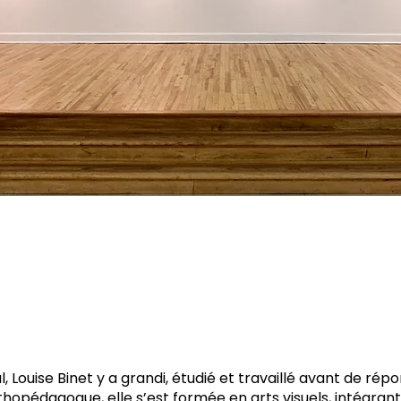
, Louise Binet y a grandi, étudié et travaillé avant de rép
thopédagogue, elle s’est formée en arts visuels, intégra