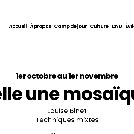
Accueil
À propos
Camp de jour
Culture
CND
Évé
1er octobre au 1er novembre
elle une mosaïq
Louise Binet
Techniques mixtes