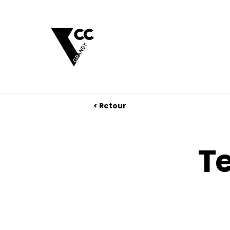
< Retour
T