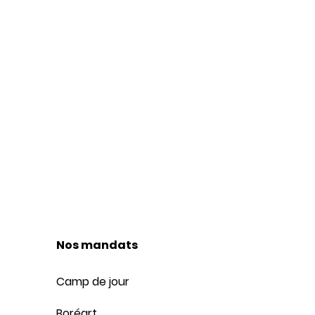
nby ? Votre projet peut
, initiative citoyenne,
i contribue à dynamiser
Nos mandats
Camp de jour
Boréart