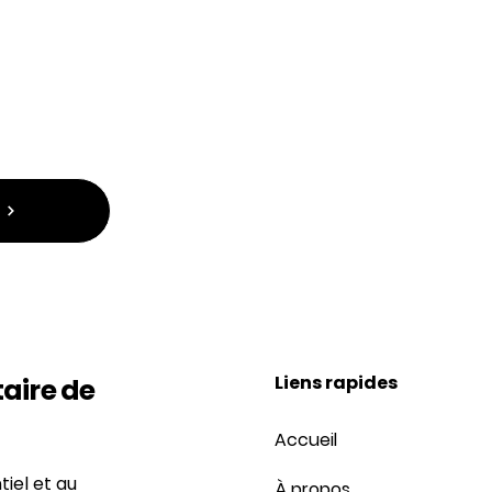
un projet
urrait enrichir la vie culturelle ou communautaire de Gra
 atelier, animation, spectacle, exposition, activité jeunesse
ganisme, projet intergénérationnel ou toute autre idée qu
Liens rapides
aire de
Accueil
tiel et au
À propos