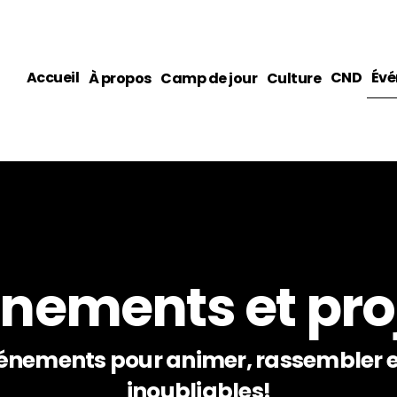
Accueil
CND
Évé
À propos
Camp de jour
Culture
nements et pro
événements pour animer, rassembler 
inoubliables!